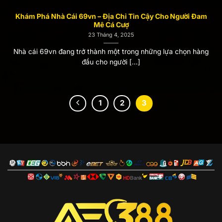
Khám Phá Nhà Cái 69vn – Địa Chỉ Tin Cậy Cho Người Đam
Mê Cá Cượ
23 Tháng 4, 2025
Nhà cái 69vn đang trở thành một trong những lựa chọn hàng
đầu cho người [...]
1
2
3