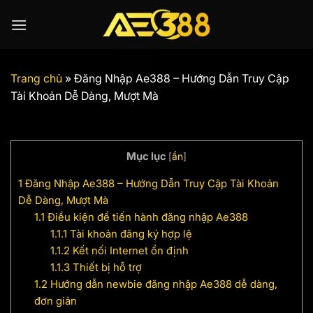
Bỏ
qua
nội
dung
Trang chủ
»
Đăng Nhập Ae388 – Hướng Dẫn Truy Cập
Tài Khoản Dễ Dàng, Mượt Mà
Mục lục
[
ẩn
]
1
Đăng Nhập Ae388 – Hướng Dẫn Truy Cập Tài Khoản
Dễ Dàng, Mượt Mà
1.1
Điều kiện để tiến hành đăng nhập Ae388
1.1.1
Tài khoản đăng ký hợp lệ
1.1.2
Kết nối Internet ổn định
1.1.3
Thiết bị hỗ trợ
1.2
Hướng dẫn newbie đăng nhập Ae388 dễ dàng,
đơn giản