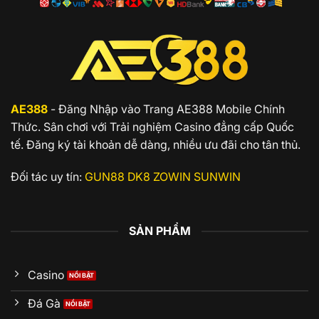
AE388
- Đăng Nhập vào Trang AE388 Mobile Chính
Thức. Sân chơi với Trải nghiệm Casino đẳng cấp Quốc
tế. Đăng ký tài khoản dễ dàng, nhiều ưu đãi cho tân thủ.
Đối tác uy tín:
GUN88
DK8
ZOWIN
SUNWIN
SẢN PHẨM
Casino
Đá Gà