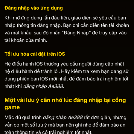
Đăng nhập vào ứng dụng
Khi mở ứng dụng lần đầu tiên, giao diện sẽ yêu cầu bạn
nhập thông tin đăng nhập. Bạn chỉ cần điền tên tài khoản
và mật khẩu, sau đó nhấn “Đăng Nhập” để truy cập vào
tài khoản của mình.
Tối ưu hóa cài đặt trên IOS
Hệ điều hành IOS thường yêu cầu người dùng cập nhật
hệ điều hành để tránh lỗi. Hãy kiểm tra xem bạn đang sử
dụng phiên bản IOS mới nhất để đảm bảo trải nghiệm tốt
nhất khi
đăng nhập Ae388
.
Một vài lưu ý cần nhớ lúc đăng nhập tại cổng
game
Mặc dù quá trình
đăng nhập Ae388
rất đơn giản, nhưng
vẫn có một số lưu ý mà bạn nên ghi nhớ để đảm bảo an
toàn thông tin và có trải nghiệm tốt nhất.