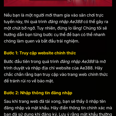
Nếu bạn là một người mới tham gia vào sân chơi trực
tuyến này, thì quá trình
đăng nhập Ae388
có thể gây ra
một chút bỡ ngỡ. Tuy nhiên, đừng lo lắng! Chúng tôi sẽ
hướng dẫn bạn từng bước cụ thể để bạn có thể nhanh
chóng làm quen và bắt đầu trải nghiệm.
Bước 1: Truy cập website chính thức
Bước đầu tiên trong quá trình
đăng nhập Ae388
là mở
trình duyệt và nhập địa chỉ website của Ae388. Hãy
chắc chắn rằng bạn truy cập vào trang web chính thức
để tránh rủi ro về bảo mật.
Bước 2: Nhập thông tin đăng nhập
Sau khi trang web đã tải xong, bạn sẽ thấy ô nhập tên
đăng nhập và mật khẩu. Hãy điền thông tin chính xác mà
bạn đã sử dụng khi đăng ký. Lưu ý rằng mật khẩu thường