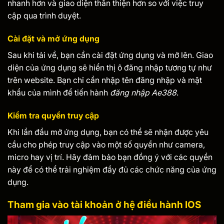
nhanh hơn và giao diện thân thiện hơn so với việc truy
cập qua trình duyệt.
Cài đặt và mở ứng dụng
Sau khi tải về, bạn cần cài đặt ứng dụng và mở lên. Giao
diện của ứng dụng sẽ hiển thị ô đăng nhập tương tự như
trên website. Bạn chỉ cần nhập tên đăng nhập và mật
khẩu của mình để tiến hành
đăng nhập Ae388
.
Kiểm tra quyền truy cập
Khi lần đầu mở ứng dụng, bạn có thể sẽ nhận được yêu
cầu cho phép truy cập vào một số quyền như camera,
micro hay vị trí. Hãy đảm bảo bạn đồng ý với các quyền
này để có thể trải nghiệm đầy đủ các chức năng của ứng
dụng.
Tham gia vào tài khoản ở hệ điều hành IOS