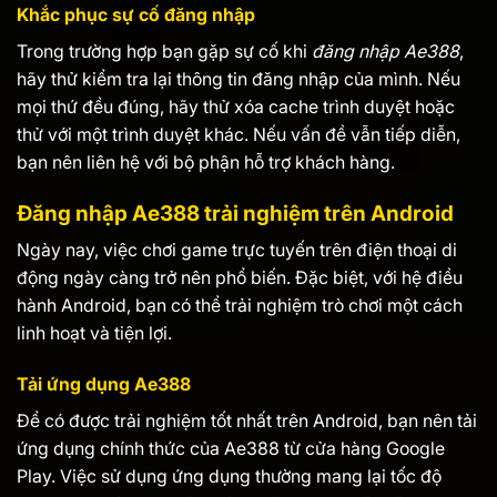
Khắc phục sự cố đăng nhập
Trong trường hợp bạn gặp sự cố khi
đăng nhập Ae388
,
hãy thử kiểm tra lại thông tin đăng nhập của mình. Nếu
mọi thứ đều đúng, hãy thử xóa cache trình duyệt hoặc
thử với một trình duyệt khác. Nếu vấn đề vẫn tiếp diễn,
bạn nên liên hệ với bộ phận hỗ trợ khách hàng.
Đăng nhập Ae388 trải nghiệm trên Android
Ngày nay, việc chơi game trực tuyến trên điện thoại di
động ngày càng trở nên phổ biến. Đặc biệt, với hệ điều
hành Android, bạn có thể trải nghiệm trò chơi một cách
linh hoạt và tiện lợi.
Tải ứng dụng Ae388
Để có được trải nghiệm tốt nhất trên Android, bạn nên tải
ứng dụng chính thức của Ae388 từ cửa hàng Google
Play. Việc sử dụng ứng dụng thường mang lại tốc độ