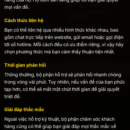
mọi vấn đề.
Cách thức liên hệ
Bạn có thể liên hệ qua nhiều hình thức khác nhau, bao
gồm chat trực tiếp trên website, gửi email hoặc gọi điện
tới số hotline. Mỗi cách đều có ưu điểm riêng, vì vậy hãy
chọn phương thức mà bạn cảm thấy thuận tiện nhất.
Thời gian phản hồi
Thông thường, bộ phận hỗ trợ sẽ phản hồi nhanh chóng
trong vòng vài phút. Tuy nhiên, nếu vấn đề của bạn phức
tạp hơn, có thể sẽ mất một chút thời gian để giải quyết
triệt để.
Giải đáp thắc mắc
Ngoài việc hỗ trợ kỹ thuật, bộ phận chăm sóc khách
hàng cũng có thể giúp bạn giải đáp mọi thắc mắc về