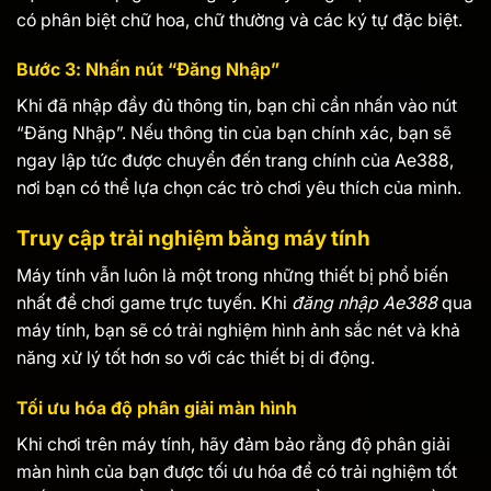
có phân biệt chữ hoa, chữ thường và các ký tự đặc biệt.
Bước 3: Nhấn nút “Đăng Nhập”
Khi đã nhập đầy đủ thông tin, bạn chỉ cần nhấn vào nút
“Đăng Nhập”. Nếu thông tin của bạn chính xác, bạn sẽ
ngay lập tức được chuyển đến trang chính của Ae388,
nơi bạn có thể lựa chọn các trò chơi yêu thích của mình.
Truy cập trải nghiệm bằng máy tính
Máy tính vẫn luôn là một trong những thiết bị phổ biến
nhất để chơi game trực tuyến. Khi
đăng nhập Ae388
qua
máy tính, bạn sẽ có trải nghiệm hình ảnh sắc nét và khả
năng xử lý tốt hơn so với các thiết bị di động.
Tối ưu hóa độ phân giải màn hình
Khi chơi trên máy tính, hãy đảm bảo rằng độ phân giải
màn hình của bạn được tối ưu hóa để có trải nghiệm tốt