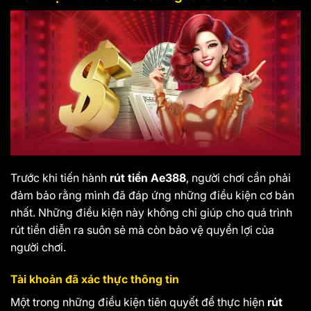
Trước khi tiến hành
rút tiền Ae388
, người chơi cần phải
đảm bảo rằng mình đã đáp ứng những điều kiện cơ bản
nhất. Những điều kiện này không chỉ giúp cho quá trình
rút tiền diễn ra suôn sẻ mà còn bảo vệ quyền lợi của
người chơi.
Tài khoản đã xác thực thông tin
Một trong những điều kiện tiên quyết để thực hiện
rút