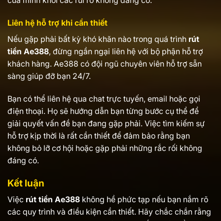
của mình khỏi các rủi ro không đáng có.
Liên hệ hỗ trợ khi cần thiết
Nếu gặp phải bất kỳ khó khăn nào trong quá trình
rút
tiền Ae388
, đừng ngần ngại liên hệ với bộ phận hỗ trợ
khách hàng. Ae388 có đội ngũ chuyên viên hỗ trợ sẵn
sàng giúp đỡ bạn 24/7.
Bạn có thể liên hệ qua chat trực tuyến, email hoặc gọi
điện thoại. Họ sẽ hướng dẫn bạn từng bước cụ thể để
giải quyết vấn đề bạn đang gặp phải. Việc tìm kiếm sự
hỗ trợ kịp thời là rất cần thiết để đảm bảo rằng bạn
không bỏ lỡ cơ hội hoặc gặp phải những rắc rối không
đáng có.
Kết luận
Việc
rút tiền Ae388
không hề phức tạp nếu bạn nắm rõ
các quy trình và điều kiện cần thiết. Hãy chắc chắn rằng