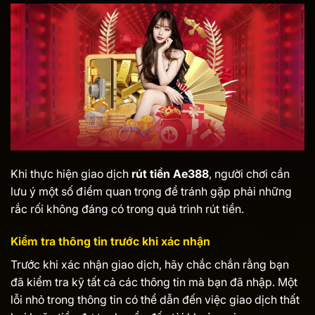
Khi thực hiện giao dịch
rút tiền Ae388
, người chơi cần
lưu ý một số điểm quan trọng để tránh gặp phải những
rắc rối không đáng có trong quá trình rút tiền.
Kiểm tra thông tin trước khi xác nhận
Trước khi xác nhận giao dịch, hãy chắc chắn rằng bạn
đã kiểm tra kỹ tất cả các thông tin mà bạn đã nhập. Một
lỗi nhỏ trong thông tin có thể dẫn đến việc giao dịch thất