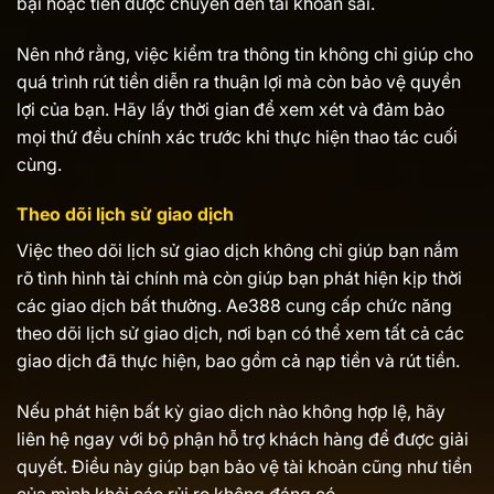
bại hoặc tiền được chuyển đến tài khoản sai.
Nên nhớ rằng, việc kiểm tra thông tin không chỉ giúp cho
quá trình rút tiền diễn ra thuận lợi mà còn bảo vệ quyền
lợi của bạn. Hãy lấy thời gian để xem xét và đảm bảo
mọi thứ đều chính xác trước khi thực hiện thao tác cuối
cùng.
Theo dõi lịch sử giao dịch
Việc theo dõi lịch sử giao dịch không chỉ giúp bạn nắm
rõ tình hình tài chính mà còn giúp bạn phát hiện kịp thời
các giao dịch bất thường. Ae388 cung cấp chức năng
theo dõi lịch sử giao dịch, nơi bạn có thể xem tất cả các
giao dịch đã thực hiện, bao gồm cả nạp tiền và rút tiền.
Nếu phát hiện bất kỳ giao dịch nào không hợp lệ, hãy
liên hệ ngay với bộ phận hỗ trợ khách hàng để được giải
quyết. Điều này giúp bạn bảo vệ tài khoản cũng như tiền