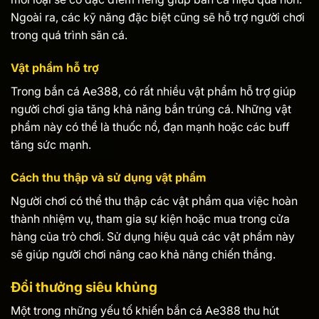
Ngoài ra, các kỹ năng đặc biệt cũng sẽ hỗ trợ người chơi
trong quá trình săn cá.
Vật phẩm hỗ trợ
Trong bắn cá Ae388, có rất nhiều vật phẩm hỗ trợ giúp
người chơi gia tăng khả năng bắn trúng cá. Những vật
phẩm này có thể là thuốc nổ, đạn mạnh hoặc các buff
tăng sức mạnh.
Cách thu thập và sử dụng vật phẩm
Người chơi có thể thu thập các vật phẩm qua việc hoàn
thành nhiệm vụ, tham gia sự kiện hoặc mua trong cửa
hàng của trò chơi. Sử dụng hiệu quả các vật phẩm này
sẽ giúp người chơi nâng cao khả năng chiến thắng.
Đổi thưởng siêu khủng
Một trong những yếu tố khiến bắn cá Ae388 thu hút