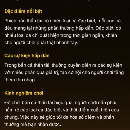
Đặc điểm nổi bật
Phiên bản thần tài có nhiều loại cá đặc biệt, mỗi con cá
đều mang lại những phần thưởng hấp dẫn. Đặc biệt, có
nhiều loại cá chỉ xuất hiện trong thời gian ngắn, khiến
cho người chơi phải thật nhanh tay.
Các sự kiện hấp dẫn
Trong bắn cá thần tài, thường xuyên diễn ra các sự kiện
với nhiều phần quà giá trị, tạo cơ hội cho người chơi tăng
thêm thu nhập.
Kinh nghiệm chơi
Để chơi bắn cá thần tài hiệu quả, người chơi cần phải
nắm rõ các loại cá đặc biệt và thời điểm xuất hiện của
chúng. Việc này sẽ giúp tối đa hóa số điểm và phần
thưởng mà bạn nhận được.