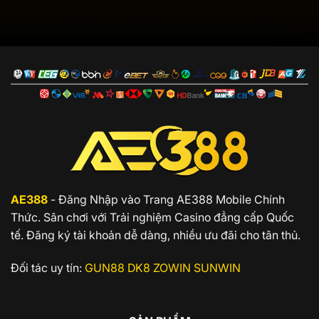
AE388
- Đăng Nhập vào Trang AE388 Mobile Chính
Thức. Sân chơi với Trải nghiệm Casino đẳng cấp Quốc
tế. Đăng ký tài khoản dễ dàng, nhiều ưu đãi cho tân thủ.
Đối tác uy tín:
GUN88
DK8
ZOWIN
SUNWIN