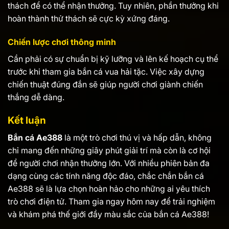
thách để có thể nhận thưởng. Tuy nhiên, phần thưởng khi
hoàn thành thử thách sẽ cực kỳ xứng đáng.
Chiến lược chơi thông minh
Cần phải có sự chuẩn bị kỹ lưỡng và lên kế hoạch cụ thể
trước khi tham gia bắn cá vua hải tặc. Việc xây dựng
chiến thuật đúng đắn sẽ giúp người chơi giành chiến
thắng dễ dàng.
Kết luận
Bắn cá Ae388
là một trò chơi thú vị và hấp dẫn, không
chỉ mang đến những giây phút giải trí mà còn là cơ hội
để người chơi nhận thưởng lớn. Với nhiều phiên bản đa
dạng cùng các tính năng độc đáo, chắc chắn bắn cá
Ae388 sẽ là lựa chọn hoàn hảo cho những ai yêu thích
trò chơi điện tử. Tham gia ngay hôm nay để trải nghiệm
và khám phá thế giới đầy màu sắc của bắn cá Ae388!