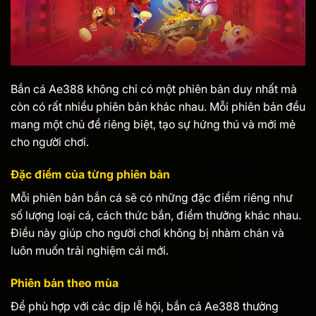
Bắn cá Ae388 không chỉ có một phiên bản duy nhất mà
còn có rất nhiều phiên bản khác nhau. Mỗi phiên bản đều
mang một chủ đề riêng biệt, tạo sự hứng thú và mới mẻ
cho người chơi.
Đặc điểm của từng phiên bản
Mỗi phiên bản bắn cá sẽ có những đặc điểm riêng như
số lượng loại cá, cách thức bắn, điểm thưởng khác nhau.
Điều này giúp cho người chơi không bị nhàm chán và
luôn muốn trải nghiệm cái mới.
Phiên bản theo mùa
Để phù hợp với các dịp lễ hội, bắn cá Ae388 thường