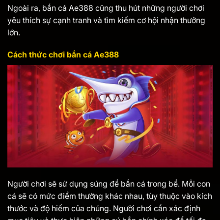
Ngoài ra, bắn cá Ae388 cũng thu hút những người chơi
yêu thích sự cạnh tranh và tìm kiếm cơ hội nhận thưởng
lớn.
Cách thức chơi bắn cá Ae388
Người chơi sẽ sử dụng súng để bắn cá trong bể. Mỗi con
cá sẽ có mức điểm thưởng khác nhau, tùy thuộc vào kích
thước và độ hiếm của chúng. Người chơi cần xác định