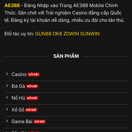
AE388
- Đăng Nhập vào Trang AE388 Mobile Chính
Thức. Sân chơi với Trải nghiệm Casino đẳng cấp Quốc
tế. Đăng ký tài khoản dễ dàng, nhiều ưu đãi cho tân thủ.
Đối tác uy tín:
GUN88
DK8
ZOWIN
SUNWIN
SẢN PHẨM
Casino
Đá Gà
Nổ Hũ
Xổ Số
Game Bài