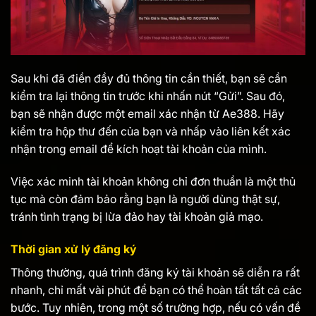
Sau khi đã điền đầy đủ thông tin cần thiết, bạn sẽ cần
kiểm tra lại thông tin trước khi nhấn nút “Gửi”. Sau đó,
bạn sẽ nhận được một email xác nhận từ Ae388. Hãy
kiểm tra hộp thư đến của bạn và nhấp vào liên kết xác
nhận trong email để kích hoạt tài khoản của mình.
Việc xác minh tài khoản không chỉ đơn thuần là một thủ
tục mà còn đảm bảo rằng bạn là người dùng thật sự,
tránh tình trạng bị lừa đảo hay tài khoản giả mạo.
Thời gian xử lý đăng ký
Thông thường, quá trình đăng ký tài khoản sẽ diễn ra rất
nhanh, chỉ mất vài phút để bạn có thể hoàn tất tất cả các
bước. Tuy nhiên, trong một số trường hợp, nếu có vấn đề