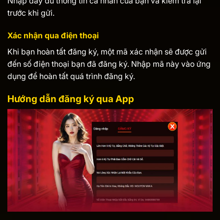
Nhập đầy đủ thông tin cá nhân của bạn và kiểm tra lại
trước khi gửi.
Xác nhận qua điện thoại
Khi bạn hoàn tất đăng ký, một mã xác nhận sẽ được gửi
đến số điện thoại bạn đã đăng ký. Nhập mã này vào ứng
dụng để hoàn tất quá trình đăng ký.
Hướng dẫn đăng ký qua App