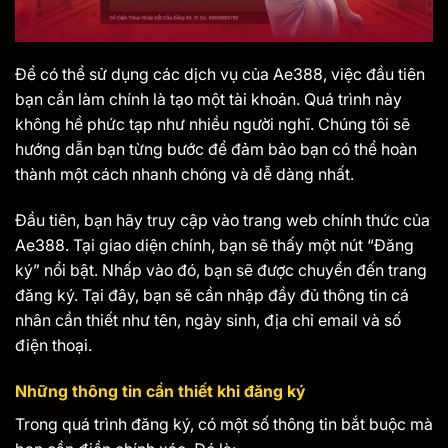
Để có thể sử dụng các dịch vụ của Ae388, việc đầu tiên
bạn cần làm chính là tạo một tài khoản. Quá trình này
không hề phức tạp như nhiều người nghĩ. Chúng tôi sẽ
hướng dẫn bạn từng bước để đảm bảo bạn có thể hoàn
thành một cách nhanh chóng và dễ dàng nhất.
Đầu tiên, bạn hãy truy cập vào trang web chính thức của
Ae388. Tại giao diện chính, bạn sẽ thấy một nút “Đăng
ký” nổi bật. Nhấp vào đó, bạn sẽ được chuyển đến trang
đăng ký. Tại đây, bạn sẽ cần nhập đầy đủ thông tin cá
nhân cần thiết như tên, ngày sinh, địa chỉ email và số
điện thoại.
Những thông tin cần thiết khi đăng ký
Trong quá trình đăng ký, có một số thông tin bắt buộc mà