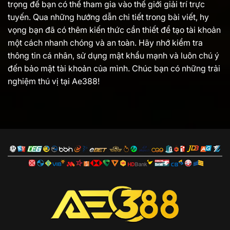
trọng để bạn có thể tham gia vào thế giới giải trí trực
tuyến. Qua những hướng dẫn chi tiết trong bài viết, hy
vọng bạn đã có thêm kiến thức cần thiết để tạo tài khoản
một cách nhanh chóng và an toàn. Hãy nhớ kiểm tra
thông tin cá nhân, sử dụng mật khẩu mạnh và luôn chú ý
đến bảo mật tài khoản của mình. Chúc bạn có những trải
nghiệm thú vị tại Ae388!