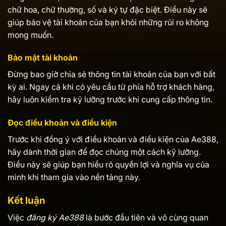
chữ hoa, chữ thường, số và ký tự đặc biệt. Điều này sẽ
giúp bảo vệ tài khoản của bạn khỏi những rủi ro không
mong muốn.
Bảo mật tài khoản
Đừng bao giờ chia sẻ thông tin tài khoản của bạn với bất
kỳ ai. Ngay cả khi có yêu cầu từ phía hỗ trợ khách hàng,
hãy luôn kiểm tra kỹ lưỡng trước khi cung cấp thông tin.
Đọc điều khoản và điều kiện
Trước khi đồng ý với điều khoản và điều kiện của Ae388,
hãy dành thời gian để đọc chúng một cách kỹ lưỡng.
Điều này sẽ giúp bạn hiểu rõ quyền lợi và nghĩa vụ của
mình khi tham gia vào nền tảng này.
Kết luận
Việc
đăng ký Ae388
là bước đầu tiên và vô cùng quan