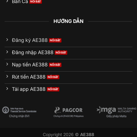
Bắn Cá
HƯỚNG DẪN
Đăng ký AE388
Đăng nhập AE388
Nạp tiền AE388
Rút tiền AE388
Tải app AE388
Copyright 2026 ©
AE388