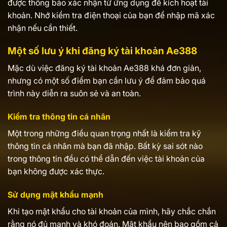
được thông báo xác nhận từ ứng dụng để kích hoạt tài
khoản. Nhớ kiểm tra điện thoại của bạn để nhập mã xác
nhận nếu cần thiết.
Một số lưu ý khi đăng ký tài khoản Ae388
Mặc dù việc đăng ký tài khoản Ae388 khá đơn giản,
nhưng có một số điểm bạn cần lưu ý để đảm bảo quá
trình này diễn ra suôn sẻ và an toàn.
Kiểm tra thông tin cá nhân
Một trong những điều quan trọng nhất là kiểm tra kỹ
thông tin cá nhân mà bạn đã nhập. Bất kỳ sai sót nào
trong thông tin đều có thể dẫn đến việc tài khoản của
bạn không được xác thực.
Sử dụng mật khẩu mạnh
Khi tạo mật khẩu cho tài khoản của mình, hãy chắc chắn
rằng nó đủ mạnh và khó đoán. Mật khẩu nên bao gồm cả