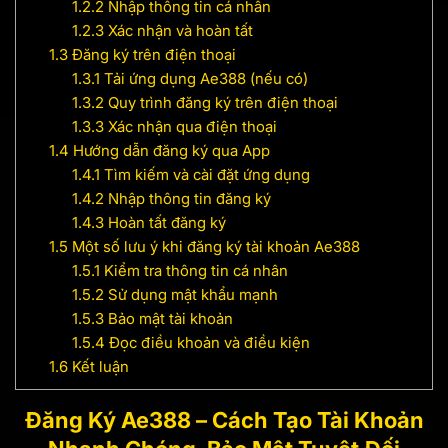
1.2.2
Nhập thông tin cá nhân
1.2.3
Xác nhận và hoàn tất
1.3
Đăng ký trên điện thoại
1.3.1
Tải ứng dụng Ae388 (nếu có)
1.3.2
Quy trình đăng ký trên điện thoại
1.3.3
Xác nhận qua điện thoại
1.4
Hướng dẫn đăng ký qua App
1.4.1
Tìm kiếm và cài đặt ứng dụng
1.4.2
Nhập thông tin đăng ký
1.4.3
Hoàn tất đăng ký
1.5
Một số lưu ý khi đăng ký tài khoản Ae388
1.5.1
Kiểm tra thông tin cá nhân
1.5.2
Sử dụng mật khẩu mạnh
1.5.3
Bảo mật tài khoản
1.5.4
Đọc điều khoản và điều kiện
1.6
Kết luận
Đăng Ký Ae388 – Cách Tạo Tài Khoản