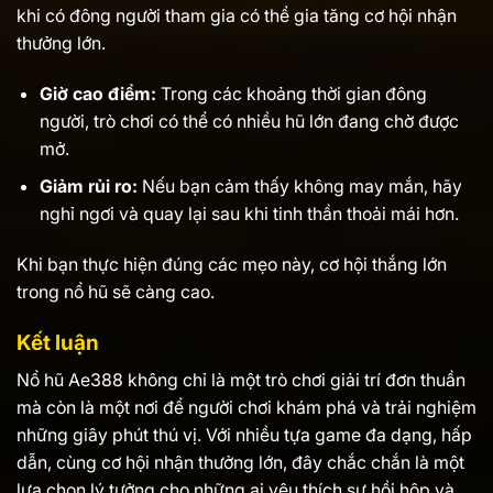
khi có đông người tham gia có thể gia tăng cơ hội nhận
thưởng lớn.
Giờ cao điểm:
Trong các khoảng thời gian đông
người, trò chơi có thể có nhiều hũ lớn đang chờ được
mở.
Giảm rủi ro:
Nếu bạn cảm thấy không may mắn, hãy
nghỉ ngơi và quay lại sau khi tinh thần thoải mái hơn.
Khi bạn thực hiện đúng các mẹo này, cơ hội thắng lớn
trong nổ hũ sẽ càng cao.
Kết luận
Nổ hũ Ae388 không chỉ là một trò chơi giải trí đơn thuần
mà còn là một nơi để người chơi khám phá và trải nghiệm
những giây phút thú vị. Với nhiều tựa game đa dạng, hấp
dẫn, cùng cơ hội nhận thưởng lớn, đây chắc chắn là một
lựa chọn lý tưởng cho những ai yêu thích sự hồi hộp và