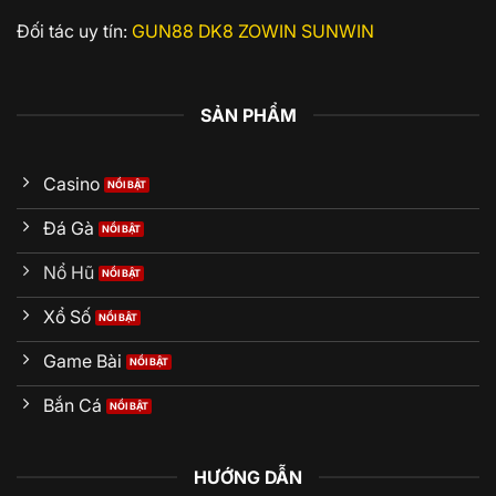
Đối tác uy tín:
GUN88
DK8
ZOWIN
SUNWIN
SẢN PHẨM
Casino
Đá Gà
Nổ Hũ
Xổ Số
Game Bài
Bắn Cá
HƯỚNG DẪN