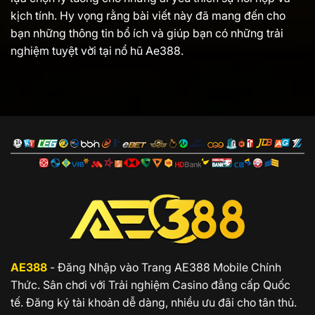
kịch tính. Hy vọng rằng bài viết này đã mang đến cho
bạn những thông tin bổ ích và giúp bạn có những trải
nghiệm tuyệt vời tại nổ hũ Ae388.
AE388
- Đăng Nhập vào Trang AE388 Mobile Chính
Thức. Sân chơi với Trải nghiệm Casino đẳng cấp Quốc
tế. Đăng ký tài khoản dễ dàng, nhiều ưu đãi cho tân thủ.