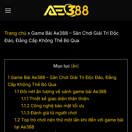
Bỏ
qua
nội
dung
Trang chủ
»
Game Bài Ae388 – Sân Chơi Giải Trí Độc
Đáo, Đẳng Cấp Không Thể Bỏ Qua
Mục lục
[
ẩn
]
1
Game Bài Ae388 – Sân Chơi Giải Trí Độc Đáo, Đẳng
Cấp Không Thể Bỏ Qua
1.1
Đôi nét ấn tượng về sảnh game bài Ae388
1.1.1
Thiết kế giao diện thân thiện
1.1.2
Công nghệ bảo mật tối ưu
1.1.3
Đánh giá từ người chơi
1.2
Top trò chơi nên thử một lần khi đến với game bài
tại Ae388