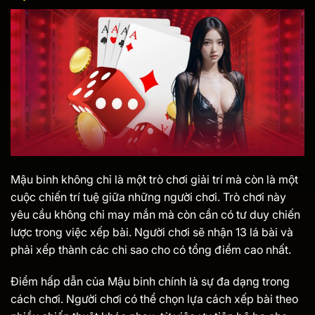
Mậu binh không chỉ là một trò chơi giải trí mà còn là một
cuộc chiến trí tuệ giữa những người chơi. Trò chơi này
yêu cầu không chỉ may mắn mà còn cần có tư duy chiến
lược trong việc xếp bài. Người chơi sẽ nhận 13 lá bài và
phải xếp thành các chi sao cho có tổng điểm cao nhất.
Điểm hấp dẫn của Mậu binh chính là sự đa dạng trong
cách chơi. Người chơi có thể chọn lựa cách xếp bài theo