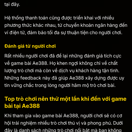
tại đây.
Hệ thống thanh toán cũng được triển khai với nhiều
phương thức khác nhau, từ chuyển khoản ngân hàng đến
ví điện tử, đảm bảo tối đa sự thuận tiện cho người chơi.
Đánh giá từ người chơi
Rất nhiều người chơi đã để lại những đánh giá tích cực
về game bài Ae388. Họ khen ngợi không chỉ về chất
lượng trò chơi mà còn về dịch vụ khách hàng tận tình.
Những feedback này đã giúp Ae388 xây dựng được uy
tín vững chắc trong lòng người hâm mộ trò chơi bài.
Top trò chơi nên thử một lần khi đến với game
bài tại Ae388
Khi tham gia vào game bài Ae388, người chơi sẽ có cơ
hội trải nghiệm nhiều trò chơi thú vị và phong phú. Dưới
đây là danh sách những trò chơi nổi bật mà bạn không