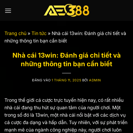
Bỏ
qua
nội
dung
Trang chủ
»
Tin tức
»
Nhà cái 13win: Đánh giá chi tiết và
những thông tin bạn cần biết
Nhà cái 13win: Đánh giá chi tiết và
những thông tin bạn cần biết
ĐĂNG VÀO
1 THÁNG 11, 2025
BỞI
ADMIN
Trong thế giới cá cược trực tuyến hiện nay, có rất nhiều
nhà cái đang thu hút sự quan tâm của người chơi. Một
trong số đó là 13win, một nhà cái nổi bật với các dịch vụ
cá cược đa dạng và hấp dẫn. Tuy nhiên, với sự phát triển
mạnh mẽ của ngành công nghiệp này, người chơi luôn