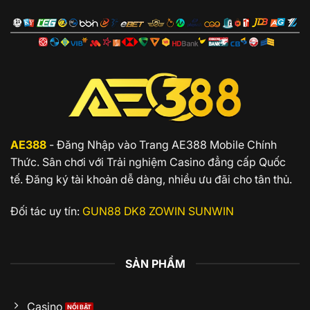
AE388
- Đăng Nhập vào Trang AE388 Mobile Chính
Thức. Sân chơi với Trải nghiệm Casino đẳng cấp Quốc
tế. Đăng ký tài khoản dễ dàng, nhiều ưu đãi cho tân thủ.
Đối tác uy tín:
GUN88
DK8
ZOWIN
SUNWIN
SẢN PHẨM
Casino