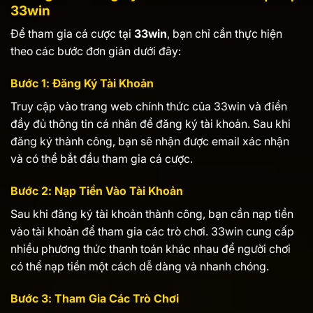
33win
Để tham gia cá cược tại
33win
, bạn chỉ cần thực hiện
theo các bước đơn giản dưới đây:
Bước 1: Đăng Ký Tài Khoản
Truy cập vào trang web chính thức của 33win và điền
đầy đủ thông tin cá nhân để đăng ký tài khoản. Sau khi
đăng ký thành công, bạn sẽ nhận được email xác nhận
và có thể bắt đầu tham gia cá cược.
Bước 2: Nạp Tiền Vào Tài Khoản
Sau khi đăng ký tài khoản thành công, bạn cần nạp tiền
vào tài khoản để tham gia các trò chơi. 33win cung cấp
nhiều phương thức thanh toán khác nhau để người chơi
có thể nạp tiền một cách dễ dàng và nhanh chóng.
Bước 3: Tham Gia Các Trò Chơi