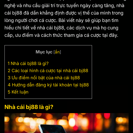
nghệ và nhu cầu giải trí trực tuyến ngày càng tăng, nhà
cái bj88 đã dần khẳng định được vị thế của mình trong
lòng người chơi cá cược. Bài viết này sẽ giúp bạn tìm
hiểu chi tiết về nhà cái bj88, các dịch vụ mà họ cung
cấp, ưu điểm và cách thức tham gia cá cược tại đây.
Mục lục
[
ẩn
]
1
Nhà cái bj88 là gì?
2
Các loại hình cá cược tại nhà cái bj88
3
Ưu điểm nổi bật của nhà cái bj88
4
Hướng dẫn đăng ký tài khoản tại bj88
5
Kết luận
Nhà cái bj88 là gì?