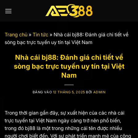
Bỏ
qua
nội
dung
Trang chủ
»
Tin tức
»
Nhà cái bj88: Đánh giá chi tiết về
sòng bạc trực tuyến uy tín tại Việt Nam
Nhà cái bj88: Đánh giá chi tiết về
sòng bạc trực tuyến uy tín tại Việt
Nam
ĐĂNG VÀO
12 THÁNG 5, 2025
BỞI
ADMIN
Trong thời gian gần đây, sự xuất hiện của các nhà cái
trực tuyến tại Việt Nam ngày càng trở nên phổ biến,
trong đó bj88 là một trong những cái tên được nhiều
người chơi biết đến. Với sự phát triển mạnh mẽ của công