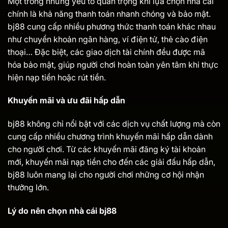
Một trong những yếu tố quan trọng khi lựa chọn nhà cái
chính là khả năng thanh toán nhanh chóng và bảo mật.
bj88 cung cấp nhiều phương thức thanh toán khác nhau
như chuyển khoản ngân hàng, ví điện tử, thẻ cào điện
thoại… Đặc biệt, các giao dịch tài chính đều được mã
hóa bảo mật, giúp người chơi hoàn toàn yên tâm khi thực
hiện nạp tiền hoặc rút tiền.
Khuyến mãi và ưu đãi hấp dẫn
bj88 không chỉ nổi bật với các dịch vụ chất lượng mà còn
cung cấp nhiều chương trình khuyến mãi hấp dẫn dành
cho người chơi. Từ các khuyến mãi đăng ký tài khoản
mới, khuyến mãi nạp tiền cho đến các giải đấu hấp dẫn,
bj88 luôn mang lại cho người chơi những cơ hội nhận
thưởng lớn.
Lý do nên chọn nhà cái bj88