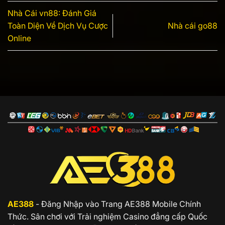
Nhà Cái vn88: Đánh Giá
Toàn Diện Về Dịch Vụ Cược
Nhà cái go88
Online
AE388
- Đăng Nhập vào Trang AE388 Mobile Chính
Thức. Sân chơi với Trải nghiệm Casino đẳng cấp Quốc